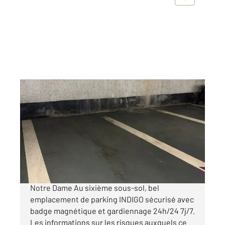
PARIS 75006
2
11,25 m
Ref : 20972
Parking à vendre
37 000 €
PARIS 75006 - VENTE PARKING Saint-Michel
Notre Dame Au sixième sous-sol, bel
emplacement de parking INDIGO sécurisé avec
badge magnétique et gardiennage 24h/24 7j/7.
Les informations sur les risques auxquels ce