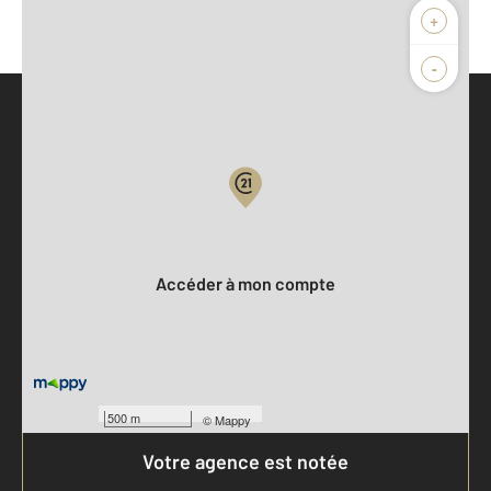
+
-
Parlons de vous, parlons biens
Votre compte :
Accéder à mon compte
500 m
©
Mappy
Votre agence est notée