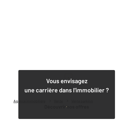
1
Vous envisagez
une carrière dans l'immobilier ?
Agence immobilière
Vente
Vente parking
Découvrir nos offres