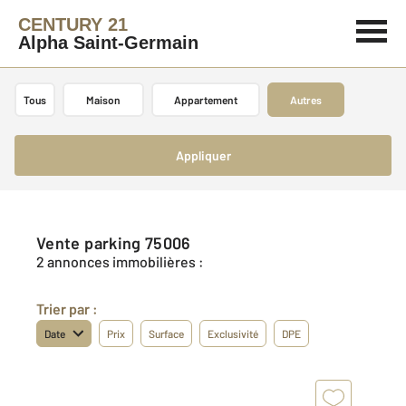
CENTURY 21
Alpha Saint-Germain
Tous
Maison
Appartement
Autres
Appliquer
Vente parking 75006
2 annonces immobilières :
Trier par :
Date
Prix
Surface
Exclusivité
DPE