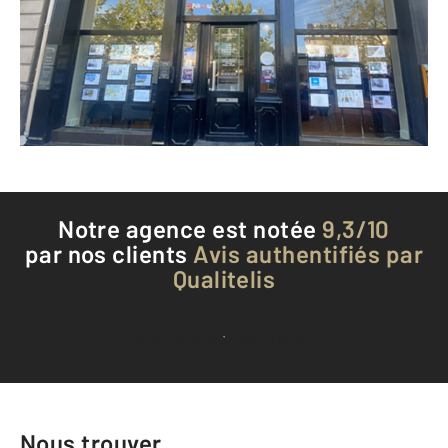
PARIS - 75006
Envoyer un message
Téléphoner à l'agence
Notre agence est notée
9,3/10
par nos clients
Avis authentifiés par
Qualitelis
Voir tous les avis clients
Nous trouver